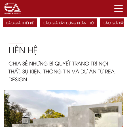
BÁO GIÁ THIẾT KẾ
BÁO GIÁ XÂY DỰNG PHẦN THÔ
BÁO GIÁ XÂY
LIÊN HỆ
CHIA SẺ NHỮNG BÍ QUYẾT TRANG TRÍ NỘI
THẤT, SỰ KIỆN, THÔNG TIN VÀ DỰ ÁN TỪ REA
DESIGN