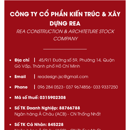
CÔNG TY CỔ PHẨN KIẾN TRÚC & XÂY
DỰNG REA
REA CONSTRUCTION & ARCHITETURE STOCK
COMPANY
Địa chỉ
45/9/1 Đường số 59, Phường 14, Quận
Gò Vấp, Thành phố Hồ Chí Minh
Email
readesign.jsc@gmail.com
Phone
096 284 0523
037 9674856
033 9337250
Mã số thuế: 0315902308
Số TK Doanh Nghiệp: 88766788
Ngân hàng Á Châu (ACB) - CN Thống Nhất
Số TK Cá Nhân: 845228